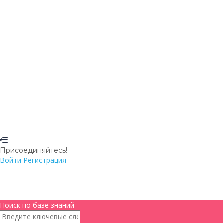
Вы уверены что хотите удалить этот файл?
Отмена
Удалить
Запомнить меня
Войти
Регистрация
Восстановить пароль
Отправить ссылку для сброса
Отправлена ссылка для сброса пароля
на свой email
Закрыть
Ваша заявка отправлена
Мы отправим вам email, как только
ваша заявка будет одобрена.
Перейти в профиль
Нет аккаунта?
Регистрация
Войти
Забыли пароль?
Присоединяйтесь!
Войти
Регистрация
Поиск по базе знаний