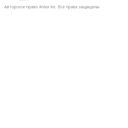
Авторское право
Anlax Inc. Все права защищены
Войти
Войти через
Google
Continue with
Twitter
или войдите в систему с помощью email
Пароль должен содержать не менее 8
символов, состоящих из цифр и букв, и содержать как минимум
1 заглавную букву.
Удалить файл