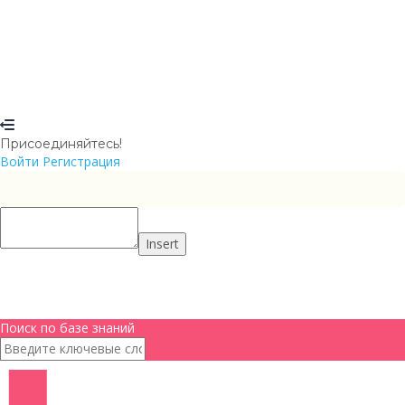
Отправить ссылку для сброса
Отправлена ссылка для сброса пароля
на свой email
Закрыть
Ваша заявка отправлена
Мы отправим вам email, как только
ваша заявка будет одобрена.
Перейти в профиль
Нет аккаунта?
Регистрация
Войти
Забыли пароль?
Присоединяйтесь!
Войти
Регистрация
Insert
Поиск по базе знаний