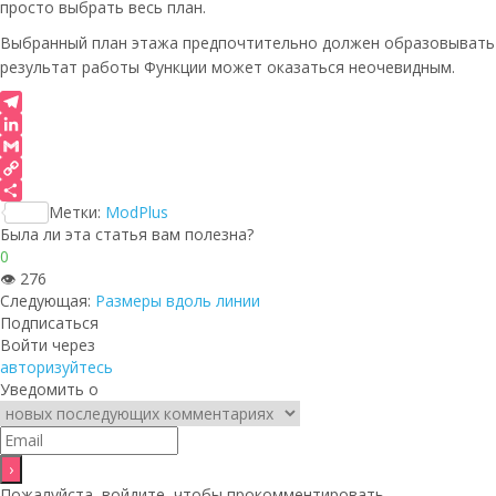
просто выбрать весь план.
Выбранный план этажа предпочтительно должен образовывать з
результат работы Функции может оказаться неочевидным.
Telegram
LinkedIn
Gmail
Copy
Link
Отправить
Метки:
ModPlus
Была ли эта статья вам полезна?
0
👁
276
Следующая:
Размеры вдоль линии
Подписаться
Войти через
авторизуйтесь
Уведомить о
Пожалуйста, войдите, чтобы прокомментировать