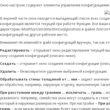
Окно настроек содержит элементы управления конфигурациями 
В верхней части окна находится выпадающий список всех созда
конфигурация является текущей при работе Функции. Все ваши 
директории
/ModPlus/UserData/DimConfigurations
в файле
Exterior
конфигураций на другое рабочее место.
Внимание! Не изменяйте файл конфигураций вручную, так как э
Редактировать
– открывает окно редактирования текущей вы
окну создания конфигураций (описано ниже).
Создать
– открывает окно создания новой конфигурации (опис
Удалить
– безвозвратное удаление выбранной конфигурации.
Обрабатывать стены толщиной от … мм
– задает значение
из обработки, например, наружную отделку, выполненную такж
При расстоянии между гранями … исключать … грань
– ис
указанного. Например, семейства окна могут создавать в стене 
который в наружных размерах не нужен. При настройке –
При р
грань
– если между двумя гранями будет расстояние меньше ука