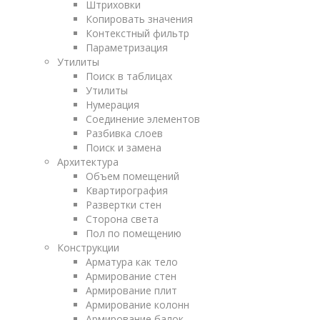
Штриховки
Копировать значения
Контекстный фильтр
Параметризация
Утилиты
Поиск в таблицах
Утилиты
Нумерация
Соединение элементов
Разбивка слоев
Поиск и замена
Архитектура
Объем помещений
Квартирография
Развертки стен
Сторона света
Пол по помещению
Конструкции
Арматура как тело
Армирование стен
Армирование плит
Армирование колонн
Армирование балок