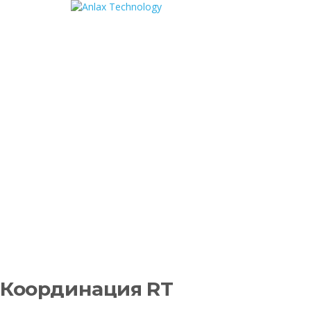
Представляете компанию?
Компания
Имя и Фамилия
Email
Телефон
Сообщение
Отправить запрос
Сообщение отправлено
Закрыть
Координация RT